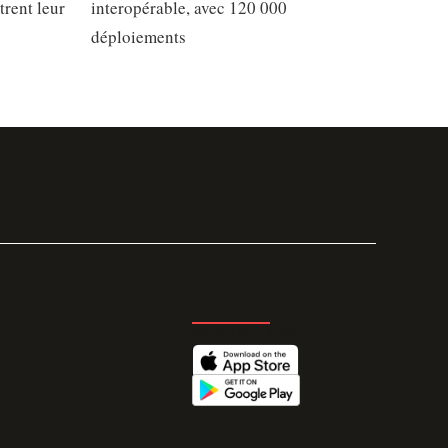
trent leur
interopérable, avec 120 000
déploiements
GET THE APP