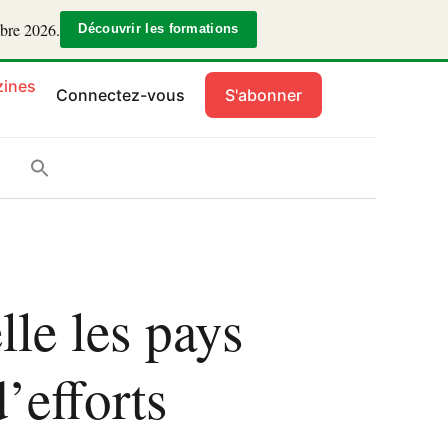
mbre 2026.
Découvrir les formations
ines
Connectez-vous
S'abonner
le les pays
’efforts