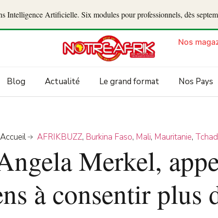
 Intelligence Artificielle. Six modules pour professionnels, dès septe
Nos magaz
Blog
Actualité
Le grand format
Nos Pays
Accueil
AFRIKBUZZ
,
Burkina Faso
,
Mali
,
Mauritanie
,
Tchad
Angela Merkel, appel
ns à consentir plus d