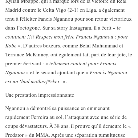
Kylian Mbappé, qui a marqué lors de la victoire du Real
Madrid contre le Celta Vigo (2-1) en Liga, a également
tenu à féliciter Fancis Ngannou pour son retour victorieux
dans l’octogone. Sur sa story Instagram, il a écrit «
le
continent !!!! Respect mon frère Francis Ngannou ; pour
Kobe
». D’autres boxeurs, comme Belal Muhammad et
Terrance McKinney, ont également fait part de leur joie, le
premier écrivant : «
tellement content pour Francis
Ngannou
» et le second ajoutant que «
Francis Ngannou
est un ‘bad motherf*cker’
».
Une prestation impressionnante
Ngannou a démontré sa puissance en emmenant
rapidement Ferreira au sol, l’attaquant avec une série de
coups dévastateurs. À 38 ans, il prouve qu’il demeure le «
Predator » du MMA. Après une séparation tumultueuse