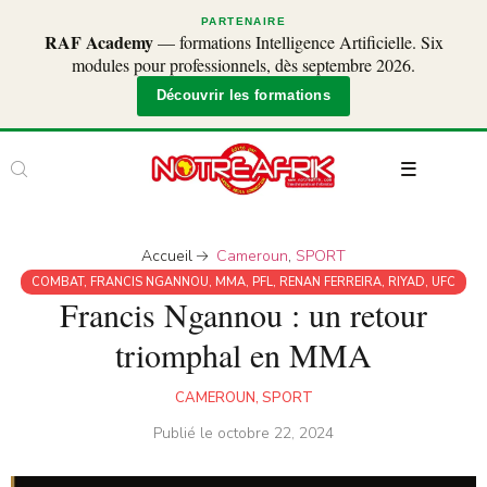
PARTENAIRE
RAF Academy
— formations Intelligence Artificielle. Six
modules pour professionnels, dès septembre 2026.
Découvrir les formations
Accueil
Cameroun
,
SPORT
COMBAT
,
FRANCIS NGANNOU
,
MMA
,
PFL
,
RENAN FERREIRA
,
RIYAD
,
UFC
Francis Ngannou : un retour
triomphal en MMA
CAMEROUN
,
SPORT
Publié le
octobre 22, 2024