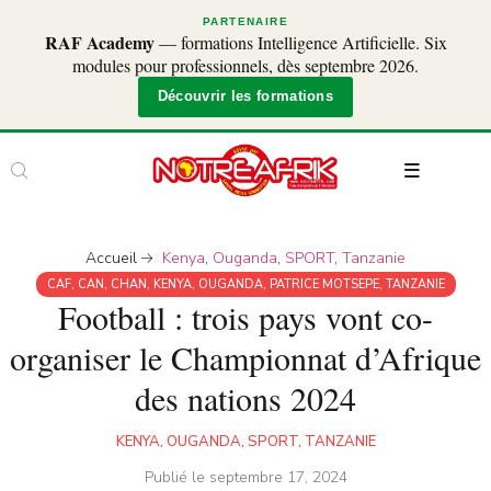
PARTENAIRE
RAF Academy
— formations Intelligence Artificielle. Six
modules pour professionnels, dès septembre 2026.
Découvrir les formations
Accueil
Kenya
,
Ouganda
,
SPORT
,
Tanzanie
CAF
,
CAN
,
CHAN
,
KENYA
,
OUGANDA
,
PATRICE MOTSEPE
,
TANZANIE
Football : trois pays vont co-
organiser le Championnat d’Afrique
des nations 2024
KENYA
,
OUGANDA
,
SPORT
,
TANZANIE
Publié le
septembre 17, 2024