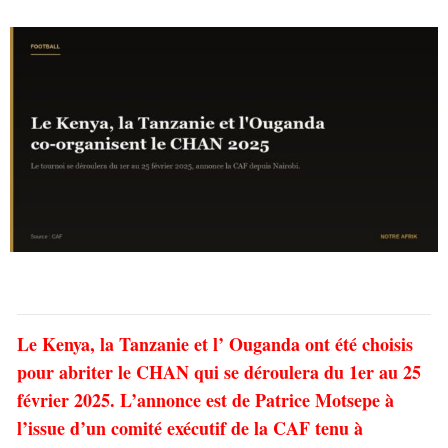
Le Kenya, la Tanzanie et l’ Ouganda ont été choisis
pour abriter le CHAN qui se déroulera du 1er au 25
février 2025. L’annonce est de Patrice Motsepe à
l’issue d’un comité exécutif de la CAF tenu à