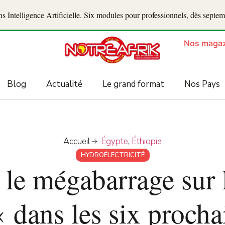
 Intelligence Artificielle. Six modules pour professionnels, dès septe
Nos magaz
Blog
Actualité
Le grand format
Nos Pays
Accueil
Égypte
,
Éthiopie
HYDROÉLECTRICITÉ
 le mégabarrage sur 
 dans les six proch