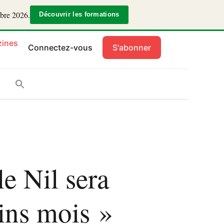
mbre 2026.
Découvrir les formations
ines
Connectez-vous
S'abonner
le Nil sera
ains mois »