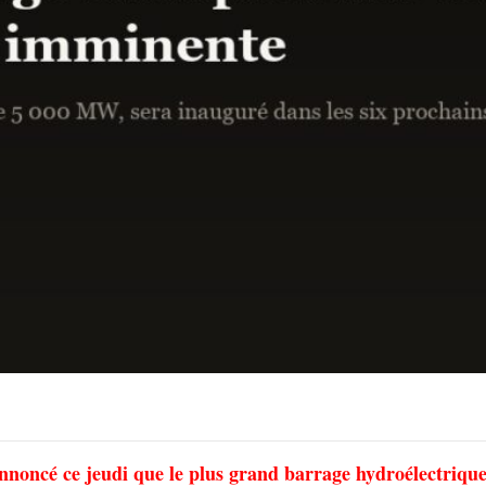
nnoncé ce jeudi que le plus grand barrage hydroélectriqu