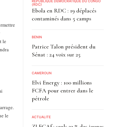
RÉPUBLIQUE DÉMOCRATIQUE DU CONGO
(RDC)
Ebola en RDC : 19 déplacés
8
contaminés dans 5 camps
ermettre
x
BÉNIN
t le
Patrice Talon président du
indra
Sénat : 24 voix sur 25
CAMEROUN
Elvi Energy : 100 millions
FCFA pour entrer dans le
ui
pétrole
barrage.
ue le
ACTUALITE
ZLECAf : seuls 22 % des jeunes