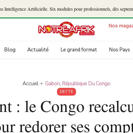
 Intelligence Artificielle. Six modules pour professionnels, dès septe
Nos magaz
Blog
Actualité
Le grand format
Nos Pays
Accueil
Gabon
,
République Du Congo
DETTE
t : le Congo recalc
ur redorer ses comp