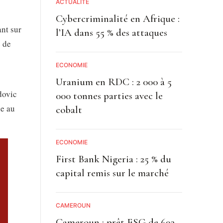
ACTUALITE
Cybercriminalité en Afrique :
nt sur
l’IA dans 55 % des attaques
e de
ECONOMIE
Uranium en RDC : 2 000 à 5
dovic
000 tonnes parties avec le
le au
cobalt
ECONOMIE
First Bank Nigeria : 25 % du
capital remis sur le marché
CAMEROUN
Cameroun : prêt ESG de 692