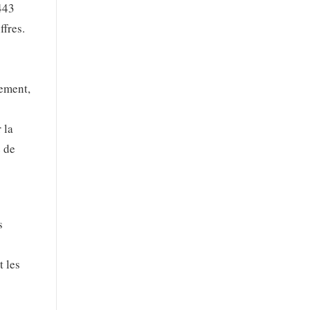
443
ffres.
tement,
 la
e de
s
t les