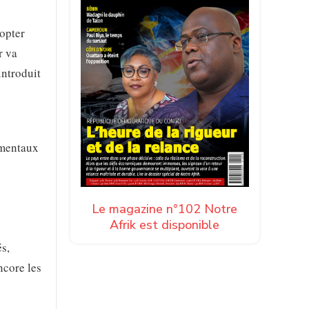
opter
r va
introduit
ementaux
Le magazine n°102 Notre
Afrik est disponible
s,
ncore les