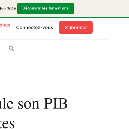
mbre 2026.
Découvrir les formations
ines
Connectez-vous
S'abonner
ule son PIB
tes