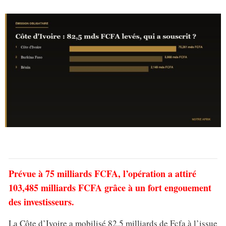
Prévue à 75 milliards FCFA, l’opération a attiré
103,485 milliards FCFA grâce à un fort engouement
des investisseurs.
La Côte d’Ivoire a mobilisé 82,5 milliards de Fcfa à l’issue