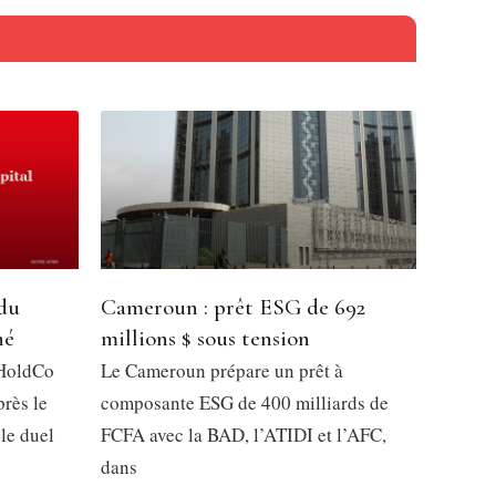
 du
Cameroun : prêt ESG de 692
hé
millions $ sous tension
 HoldCo
Le Cameroun prépare un prêt à
près le
composante ESG de 400 milliards de
 le duel
FCFA avec la BAD, l’ATIDI et l’AFC,
dans