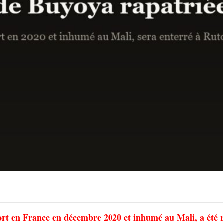
ort en France en décembre 2020 et inhumé au Mali, a été 