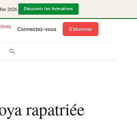
mbre 2026.
Découvrir les formations
ines
Connectez-vous
S'abonner
oya rapatriée