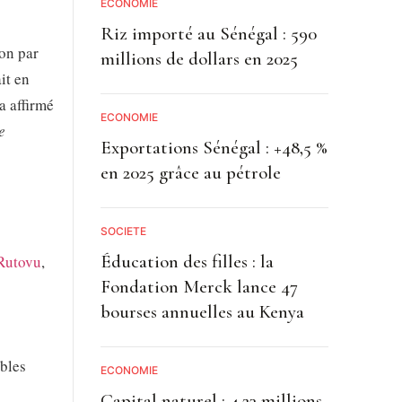
ECONOMIE
Riz importé au Sénégal : 590
on par
millions de dollars en 2025
it en
a affirmé
ECONOMIE
e
Exportations Sénégal : +48,5 %
en 2025 grâce au pétrole
SOCIETE
Éducation des filles : la
Rutovu
,
Fondation Merck lance 47
bourses annuelles au Kenya
bles
ECONOMIE
Capital naturel : 4,23 millions