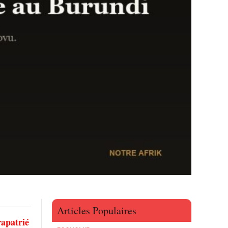
Articles Populaires
rapatrié