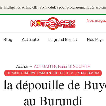
 Intelligence Artificielle. Six modules pour professionnels, dès septe
Nos magaz
Blog
Actualité
Le grand format
Nos Pays
Accueil
ACTUALITE
,
Burundi
,
SOCIETE
DÉPOUILLE
,
INHUMÉ
,
L'ANCIEN CHEF DE L'ETAT
,
PIERRE BUYOYA
 la dépouille de Buy
au Burundi