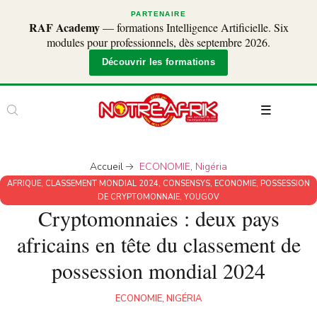
PARTENAIRE
RAF Academy
— formations Intelligence Artificielle. Six
modules pour professionnels, dès septembre 2026.
Découvrir les formations
Accueil
ECONOMIE
,
Nigéria
AFRIQUE
,
CLASSEMENT MONDIAL 2024
,
CONSENSYS
,
ECONOMIE
,
POSSESSION
DE CRYPTOMONNAIE
,
YOUGOV
Cryptomonnaies : deux pays
africains en tête du classement de
possession mondial 2024
ECONOMIE
,
NIGÉRIA