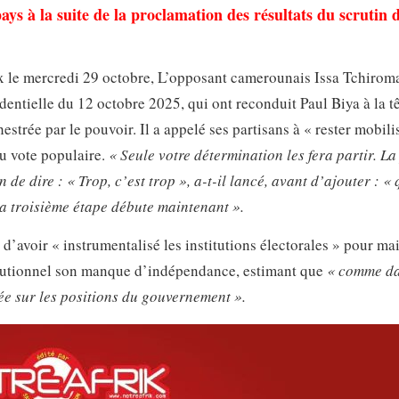
pays à la suite de la proclamation des résultats du scrutin 
ux le mercredi 29 octobre, L’opposant camerounais Issa Tchiro
identielle du 12 octobre 2025, qui ont reconduit Paul Biya à la t
strée par le pouvoir. Il a appelé ses partisans à « rester mobili
du vote populaire.
« Seule votre détermination les fera partir. La
e dire : « Trop, c’est trop », a-t-il lancé, avant d’ajouter : « 
La troisième étape débute maintenant ».
’avoir « instrumentalisé les institutions électorales » pour ma
titutionnel son manque d’indépendance, estimant que
« comme d
née sur les positions du gouvernement ».