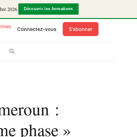
mbre 2026.
Découvrir les formations
ines
Connectez-vous
S'abonner
ameroun :
me phase »