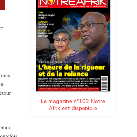
re
tions
nt
etour
Le magazine n°102 Notre
Afrik est disponible
connu
toutefois