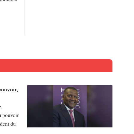
pouvoir,
e,
u pouvoir
ident du