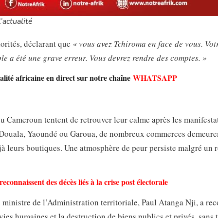
’actualité
torités, déclarant que
« vous avez Tchiroma en face de vous. Vot
ple a été une grave erreur. Vous devrez rendre des comptes. »
lité africaine en direct sur notre chaîne
WHATSAPP
 du Cameroun tentent de retrouver leur calme après les manifesta
. À Douala, Yaoundé ou Garoua, de nombreux commerces demeure
à leurs boutiques. Une atmosphère de peur persiste malgré un r
econnaissent des décès liés à la crise post électorale
 ministre de l’Administration territoriale, Paul Atanga Nji, a re
vies humaines et la destruction de biens publics et privés, sans 