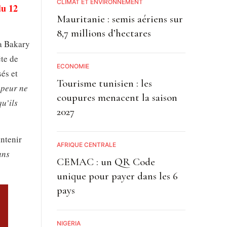
CLIMAT ET ENVIRONNEMENT
du 12
Mauritanie : semis aériens sur
8,7 millions d’hectares
ma Bakary
ête de
ECONOMIE
sés et
Tourisme tunisien : les
 peur ne
coupures menacent la saison
qu’ils
2027
intenir
AFRIQUE CENTRALE
ans
CEMAC : un QR Code
unique pour payer dans les 6
pays
NIGÉRIA