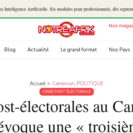
 Intelligence Artificielle. Six modules pour professionnels, dès septe
Nos magaz
Blog
Actualité
Le grand format
Nos Pays
Accueil
Cameroun
,
POLITIQUE
CRISE POST ÉLECTORALE
ost-électorales au C
évoque une « troisiè