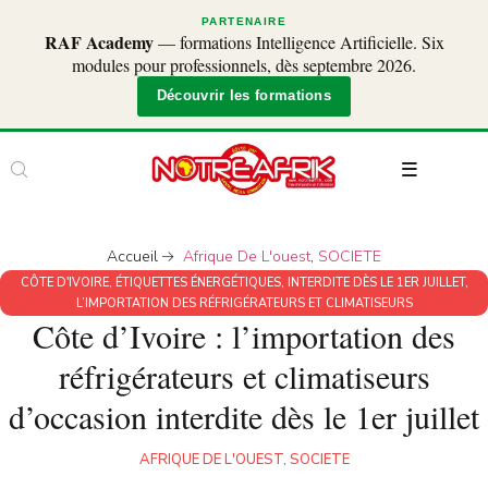
PARTENAIRE
RAF Academy
— formations Intelligence Artificielle. Six
modules pour professionnels, dès septembre 2026.
Découvrir les formations
Accueil
Afrique De L'ouest
,
SOCIETE
CÔTE D'IVOIRE
,
ÉTIQUETTES ÉNERGÉTIQUES
,
INTERDITE DÈS LE 1ER JUILLET
,
L’IMPORTATION DES RÉFRIGÉRATEURS ET CLIMATISEURS
Côte d’Ivoire : l’importation des
réfrigérateurs et climatiseurs
d’occasion interdite dès le 1er juillet
AFRIQUE DE L'OUEST
,
SOCIETE