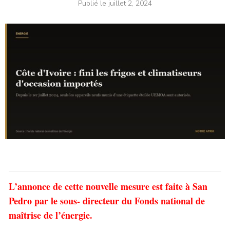
Publié le
juillet 2, 2024
L’annonce de cette nouvelle mesure est faite à San
Pedro par le sous- directeur du Fonds national de
maîtrise de l’énergie.