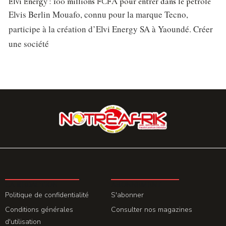
Elvi Energy : 100 millions FCFA pour entrer dans le pétrole
Elvis Berlin Mouafo, connu pour la marque Tecno,
participe à la création d’Elvi Energy SA à Yaoundé. Créer
une société
LA REDACTION
ABONNEMENT
Politique de confidentialité
S'abonner
Conditions générales
Consulter nos magazines
d'utilisation