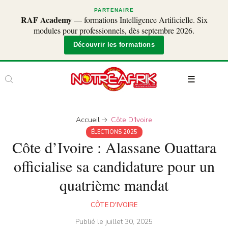
PARTENAIRE
RAF Academy
— formations Intelligence Artificielle. Six
modules pour professionnels, dès septembre 2026.
Découvrir les formations
Accueil
Côte D'Ivoire
ÉLECTIONS 2025
Côte d’Ivoire : Alassane Ouattara
officialise sa candidature pour un
quatrième mandat
CÔTE D'IVOIRE
Publié le
juillet 30, 2025