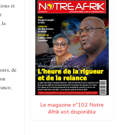
tions et
t
 la
ores, de
dou
rance,
Le magazine n°102 Notre
Afrik est disponible