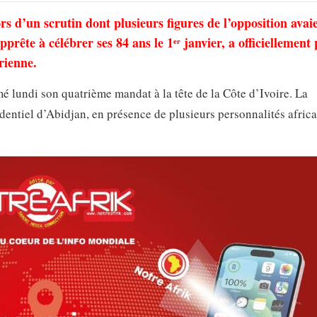
rs d’un scrutin dont plusieurs figures de l’opposition avaie
apprête à célébrer ses 84 ans le 1ᵉʳ janvier, a officiellement
rienne.
é lundi son quatrième mandat à la tête de la Côte d’Ivoire. La
dentiel d’Abidjan, en présence de plusieurs personnalités africa