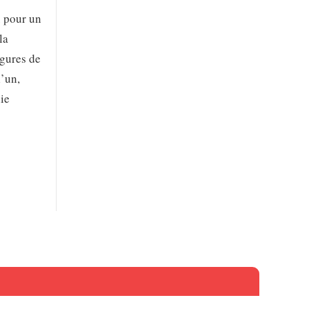
u pour un
la
igures de
l’un,
nie