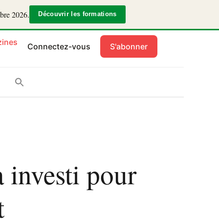
mbre 2026.
Découvrir les formations
ines
Connectez-vous
S'abonner
 investi pour
t