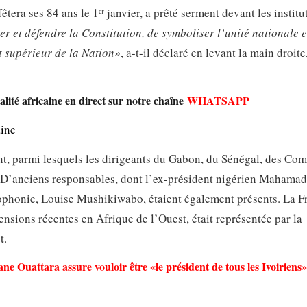
êtera ses 84 ans le 1ᵉʳ janvier, a prêté serment devant les institu
r et défendre la Constitution, de symboliser l’unité nationale e
t supérieur de la Nation»
, a-t-il déclaré en levant la main droite,
lité africaine en direct sur notre chaîne
WHATSAPP
aine
nt, parmi lesquels les dirigeants du Gabon, du Sénégal, des Com
 D’anciens responsables, dont l’ex-président nigérien Mahama
ncophonie, Louise Mushikiwabo, étaient également présents. La F
ensions récentes en Afrique de l’Ouest, était représentée par la
t.
ane Ouattara assure vouloir être «le président de tous les Ivoiriens»