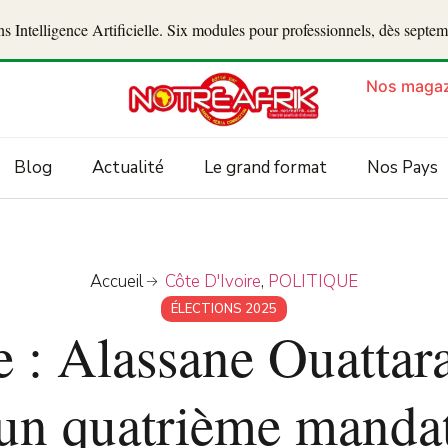
 Intelligence Artificielle. Six modules pour professionnels, dès septe
Nos magaz
Blog
Actualité
Le grand format
Nos Pays
Accueil
Côte D'Ivoire
,
POLITIQUE
ÉLECTIONS 2025
e : Alassane Ouattara
un quatrième manda