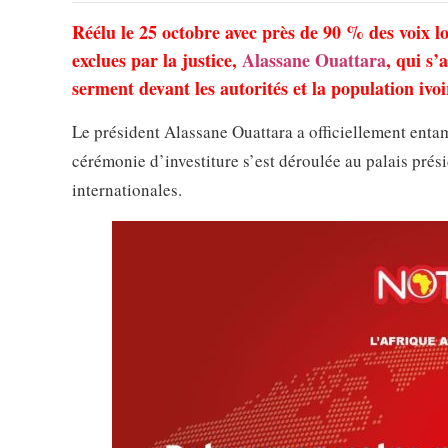
Réélu le 25 octobre avec près de 90 % des voix lo
exclues par la justice,
Alassane Ouattara
, qui s’
serment devant les autorités et la population ivoi
Le président Alassane Ouattara a officiellement entam
cérémonie d’investiture s’est déroulée au palais prési
internationales.