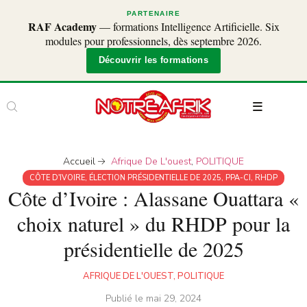
PARTENAIRE
RAF Academy
— formations Intelligence Artificielle. Six
modules pour professionnels, dès septembre 2026.
Découvrir les formations
Accueil
Afrique De L'ouest
,
POLITIQUE
CÔTE D'IVOIRE
,
ÉLECTION PRÉSIDENTIELLE DE 2025
,
PPA-CI
,
RHDP
Côte d’Ivoire : Alassane Ouattara «
choix naturel » du RHDP pour la
présidentielle de 2025
AFRIQUE DE L'OUEST
,
POLITIQUE
Publié le
mai 29, 2024