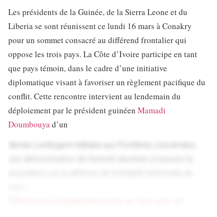
Les présidents de la Guinée, de la Sierra Leone et du
Liberia se sont réunissent ce lundi 16 mars à Conakry
pour un sommet consacré au différend frontalier qui
oppose les trois pays. La Côte d’Ivoire participe en tant
que pays témoin, dans le cadre d’une initiative
diplomatique visant à favoriser un règlement pacifique du
conflit. Cette rencontre intervient au lendemain du
déploiement par le président guinéen
Mamadi
Doumbouya
d’un
dernier contingent militaire aux frontières concernées,
une démonstration de fermeté destinée à rassurer la
population sur la défense de l’intégrité territoriale du
pays.
Téléchargez
l’application pour ne rien rater de
l’actualité