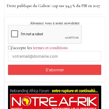
Concernant le Liberia, le différend concerne une
Dette publique du Gabon : cap sur 94,3 % du PIB en 2027
extraction de sable dans le fleuve Makona par une
entreprise libérienne à Foya. Les autorités guinéennes ont
saisi l’équipement utilisé faute d’autorisation, et la
Abonnez vous à notre newsletter
situation s’est aggravée lorsque le drapeau libérien a été
déplacé près de la rive, interprété par Conakry comme une
«occupation illégale»
. Une réunion tenue le 8 mars à
j'accepte les
termes et conditions
Guéckédou avait amorcé un apaisement, le drapeau
devant être repositionné.
Lire :
Bénin-Niger : une tension nocive
Mamadi Doumbouya entre fermeté et dialogue
Dimanche, le président Doumbouya a personnellement
remis le drapeau national aux soldats du dernier
contingent déployé, affirmant :
«Moi, Mamadi
Doumbouya, je mets le peuple de Guinée en confiance