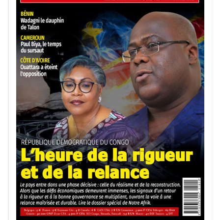
qu’aucune portion de la terre laissée par nos ancêtres ne
sera conquise à partir de ce soir».
Les autorités guinéennes ont toutefois insisté sur le
caractère défensif de cette opération, rappelant que la
Guinée
«n’a jamais eu la vocation d’une armée de
conquête»
et qu’elle reste déterminée à protéger son
intégrité territoriale.