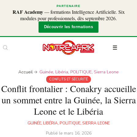
PARTENAIRE
RAF Academy
— formations Intelligence Artificielle. Six
modules pour professionnels, dès septembre 2026.
Découvrir les formations
Accueil
Guinée
,
Libéria
,
POLITIQUE
,
Sierra Leone
CONFLITS ET SÉCURITÉ
Conflit frontalier : Conakry accueille
un sommet entre la Guinée, la Sierra
Leone et le Libéria
GUINÉE
,
LIBÉRIA
,
POLITIQUE
,
SIERRA LEONE
Publié le
mars 16, 2026