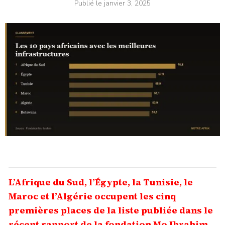
Publié le
janvier 3, 2025
L’Afrique du Sud, l’Égypte, la Tunisie, le
Maroc et l’Algérie occupent les cinq
premières places de la liste publiée dans le
récent rapport de la fondation Mo Ibrahim.