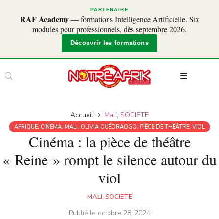
PARTENAIRE
RAF Academy
— formations Intelligence Artificielle. Six
modules pour professionnels, dès septembre 2026.
Découvrir les formations
Accueil
Mali
,
SOCIETE
AFRIQUE
,
CINÉMA
,
MALI
,
OLIVIA OUÉDRAOGO
,
PIÈCE DE THÉÂTRE
,
VIOL
Cinéma : la pièce de théâtre
« Reine » rompt le silence autour du
viol
MALI
,
SOCIETE
Publié le
octobre 28, 2024