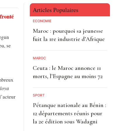
Articles Populaires
nfronté
ECONOMIE
Maroc : pourquoi sa jeunesse
Segun
fuit la 1re industrie d’Afrique
ba, se
MAROC
Ceuta : le Maroc annonce 11
morts, l’Espagne au moins 72
ombreux
Iloya
SPORT
l’acteur
Pétanque nationale au Bénin :
12 départements réunis pour
la 2e édition sous Wadagni