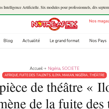
 Intelligence Artificielle. Six modules pour professionnels, dès septe
Nos magaz
Blog
Actualité
Le grand format
Nos Pays
Accueil
Nigéria
,
SOCIETE
AFRIQUE
,
FUITE DES TALENTS
,
ILOYA
,
MAKAN
,
NIGÉRIA
,
THÉÂTRE
pièce de théâtre « I
ène de la fuite des 