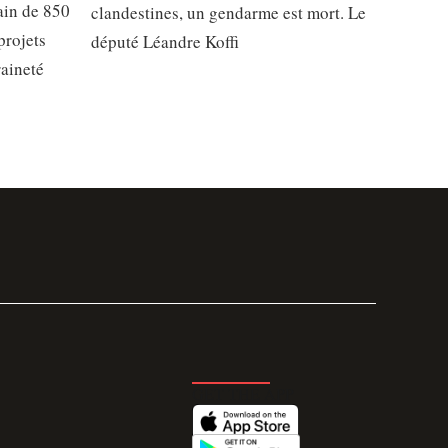
ain de 850
clandestines, un gendarme est mort. Le
projets
député Léandre Koffi
raineté
GET THE APP