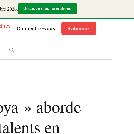
mbre 2026.
Découvrir les formations
ines
Connectez-vous
S'abonner
loya » aborde
talents en