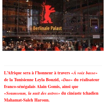
L’Afrique sera à l’honneur à travers
«À voix basse»
de la Tunisienne Leyla Bouzid,
du réalisateur
«Dao»
franco-sénégalais Alain Gomis, ainsi que
du cinéaste tchadien
«Soumsoum, la nuit des astres»
Mahamat-Saleh Haroun.