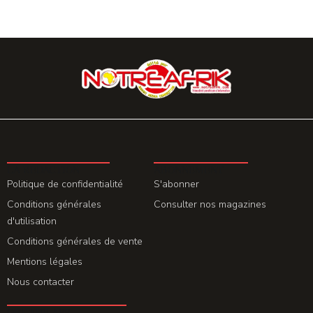
LA REDACTION
ABONNEMENT
Politique de confidentialité
S'abonner
Conditions générales
Consulter nos magazines
d'utilisation
Conditions générales de vente
Mentions légales
Nous contacter
GET THE APP