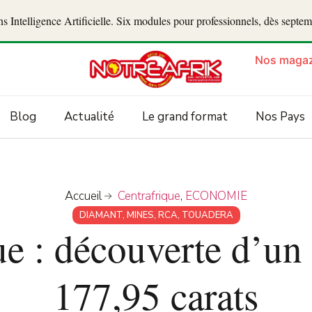
 Intelligence Artificielle. Six modules pour professionnels, dès septe
Nos magaz
Blog
Actualité
Le grand format
Nos Pays
Accueil
Centrafrique
,
ECONOMIE
DIAMANT
,
MINES
,
RCA
,
TOUADERA
ue : découverte d’un
177,95 carats