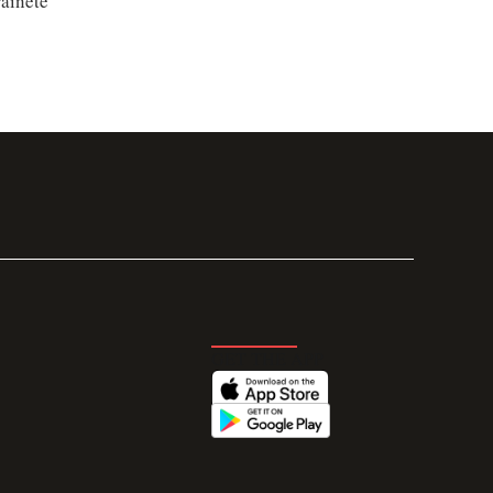
raineté
GET THE APP