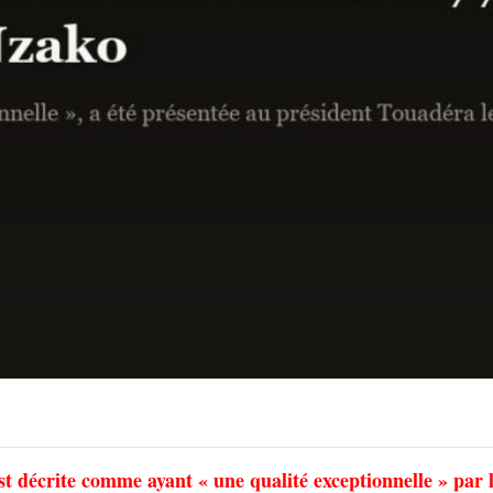
st décrite comme ayant « une qualité exceptionnelle » par 