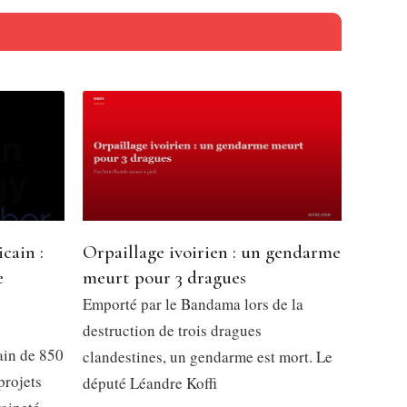
cain :
Orpaillage ivoirien : un gendarme
e
meurt pour 3 dragues
l
Emporté par le Bandama lors de la
destruction de trois dragues
ain de 850
clandestines, un gendarme est mort. Le
projets
député Léandre Koffi