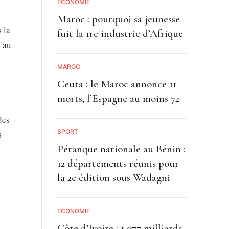
ECONOMIE
Maroc : pourquoi sa jeunesse
 la
fuit la 1re industrie d’Afrique
é au
MAROC
Ceuta : le Maroc annonce 11
morts, l’Espagne au moins 72
des
SPORT
s
Pétanque nationale au Bénin :
12 départements réunis pour
la 2e édition sous Wadagni
ECONOMIE
Côte d’Ivoire : 1 077 milliards