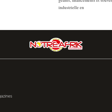
géants, financements et souve
industrielle en
gazines