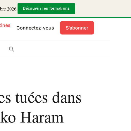
mbre 2026.
Découvrir les formations
ines
Connectez-vous
S'abonner
s tuées dans
Boko Haram