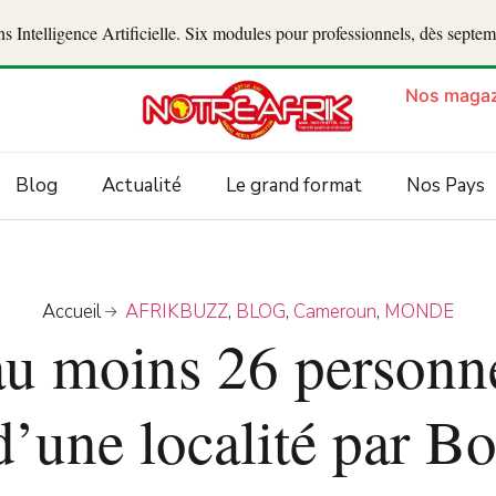
 Intelligence Artificielle. Six modules pour professionnels, dès septe
Nos magaz
Blog
Actualité
Le grand format
Nos Pays
Accueil
AFRIKBUZZ
,
BLOG
,
Cameroun
,
MONDE
u moins 26 personne
 d’une localité par 