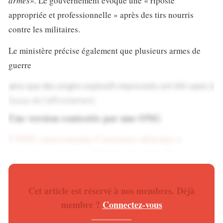
armés».
Le gouvernement évoque une « riposte
appropriée et professionnelle » après des tirs nourris
contre les militaires.
Le ministère précise également que plusieurs armes de
guerre
ainsi que des engins explosifs improvisés ont été saisis à
l’issue de l’affrontement.
Une version contestée par une ONG
L’ONG camerounaise Conscience africaine a
présenté une lecture différente des faits. Dans un
communiqué publié lundi, elle affirme que les
victimes étaient en majorité des civils non armés
Cet article est réservé à nos membres. Déjà
rassemblés lors d’un événement culturel.
membre ?
Connectez-vous
Téléchargez
l’application pour ne rien rater de
l’actualité