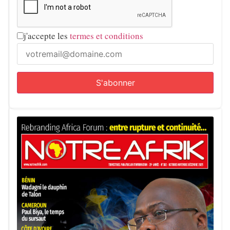
enceintes et des enfants, avaient été tués. Trois soldats
avaient ensuite été condamnés, fait rare dans les dossiers
j'accepte les
termes et conditions
impliquant l’armée.
Dans l’ensemble, ce nouvel épisode souligne la
persistance d’une crise sécuritaire majeure dans les
régions anglophones camerounaises, malgré les appels
répétés au dialogue.
Notre Afrik avec AFP