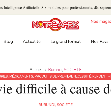
 Intelligence Artificielle. Six modules pour professionnels, dès septe
Nos magaz
Blog
Actualité
Le grand format
Nos Pays
Accueil
Burundi
,
SOCIETE
URIES
,
MÉDICAMENTS
,
PRODUITS DE PREMIÈRE NÉCESSITÉ
,
RENDENT « 
ie difficile à cause 
BURUNDI
,
SOCIETE