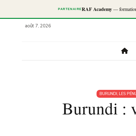
RAF Academy
— formations
PARTENAIRE
août 7, 2026
BURUNDI
,
LES PÉN
Burundi : v