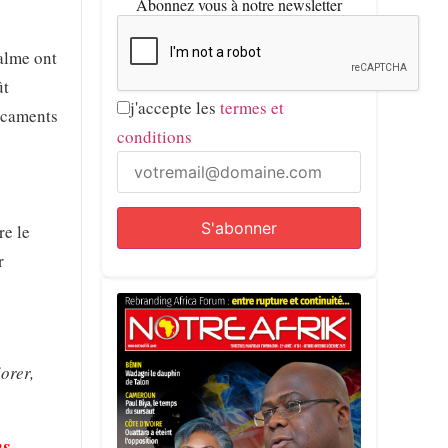
Abonnez vous à notre newsletter
palme ont
ût
j'accepte les
termes et
dicaments
conditions
re le
r
orer,
ns