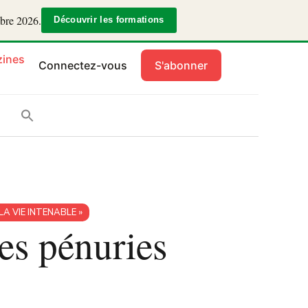
mbre 2026.
Découvrir les formations
ines
Connectez-vous
S'abonner
LA VIE INTENABLE »
des pénuries