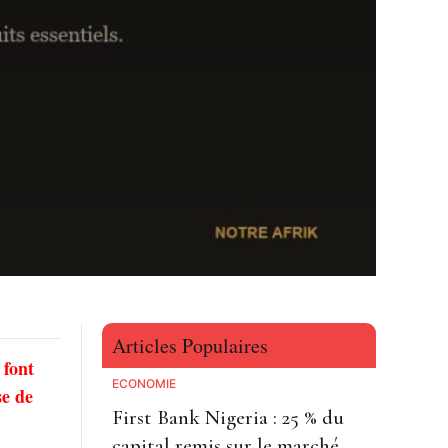
Articles Populaires
 font
ECONOMIE
se de
First Bank Nigeria : 25 % du
capital remis sur le marché