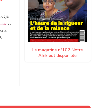
a déjà
enne
et
ierre
00
Le magazine n°102 Notre
Afrik est disponible