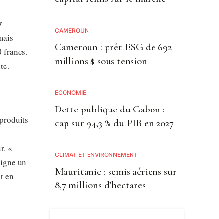
s
CAMEROUN
mais
Cameroun : prêt ESG de 692
0 francs.
millions $ sous tension
te.
ECONOMIE
Dette publique du Gabon :
 produits
cap sur 94,3 % du PIB en 2027
r. «
CLIMAT ET ENVIRONNEMENT
ligne un
Mauritanie : semis aériens sur
t en
8,7 millions d’hectares