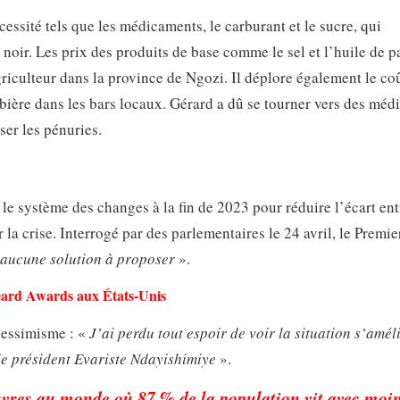
essité tels que les médicaments, le carburant et le sucre, qui
noir. Les prix des produits de base comme le sel et l’huile de 
riculteur dans la province de Ngozi. Il déplore également le co
e bière dans les bars locaux. Gérard a dû se tourner vers des mé
er les pénuries.
 le système des changes à la fin de 2023 pour réduire l’écart ent
 la crise. Interrogé par des parlementaires le 24 avril, le Premie
aucune solution à proposer
».
ard Awards aux États-Unis
pessimisme : «
J’ai perdu tout espoir de voir la situation s’améli
le président Evariste Ndayishimiye
».
uvres au monde où 87 % de la population vit avec moi