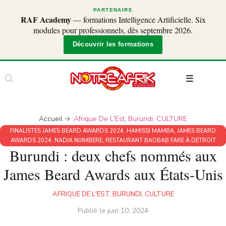
PARTENAIRE
RAF Academy
— formations Intelligence Artificielle. Six
modules pour professionnels, dès septembre 2026.
Découvrir les formations
Accueil
Afrique De L'Est
,
Burundi
,
CULTURE
FINALISTES JAMES BEARD AWARDS 2024
,
HAMISSI MAMBA
,
JAMES BEARD
AWARDS 2024
,
NADIA NIJIMBERE
,
RESTAURANT BAOBAB FARE À DETROIT
Burundi : deux chefs nommés aux
James Beard Awards aux États-Unis
AFRIQUE DE L'EST
,
BURUNDI
,
CULTURE
Publié le
juin 10, 2024