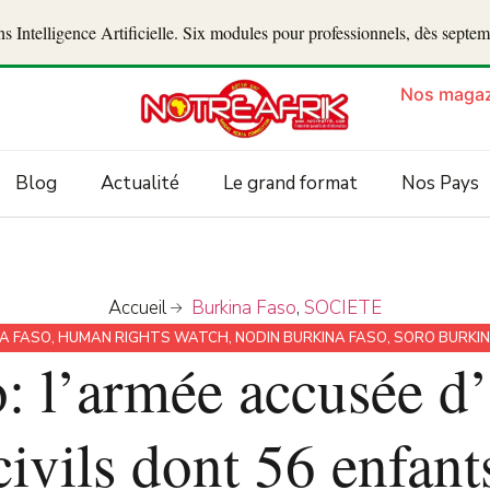
 Intelligence Artificielle. Six modules pour professionnels, dès septe
Nos magaz
Blog
Actualité
Le grand format
Nos Pays
Accueil
Burkina Faso
,
SOCIETE
A FASO
,
HUMAN RIGHTS WATCH
,
NODIN BURKINA FASO
,
SORO BURKIN
: l’armée accusée d’
civils dont 56 enfant