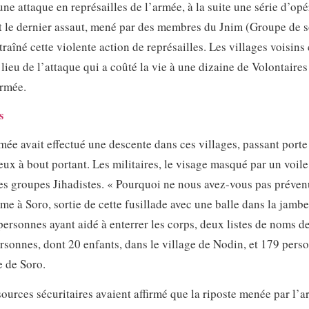
une attaque en représailles de l’armée, à la suite une série d’op
st le dernier assaut, mené par des membres du Jnim (Groupe de s
raîné cette violente action de représailles. Les villages voisins 
lieu de l’attaque qui a coûté la vie à une dizaine de Volontaires
armée.
s
rmée avait effectué une descente dans ces villages, passant porte
eux à bout portant. Les militaires, le visage masqué par un voile,
 des groupes Jihadistes. « Pourquoi ne nous avez-vous pas préven
me à Soro, sortie de cette fusillade avec une balle dans la jambe
ersonnes ayant aidé à enterrer les corps, deux listes de noms d
ersonnes, dont 20 enfants, dans le village de Nodin, et 179 pers
e de Soro.
sources sécuritaires avaient affirmé que la riposte menée par l’a