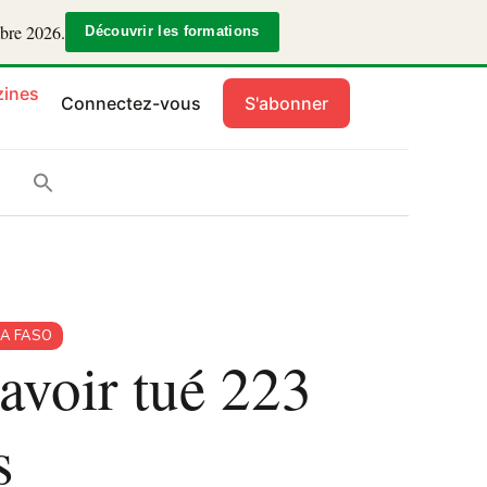
mbre 2026.
Découvrir les formations
ines
Connectez-vous
S'abonner
A FASO
avoir tué 223
s