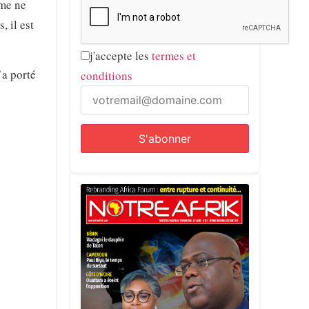
rme ne
, il est
j'accepte les
termes et
’a porté
conditions