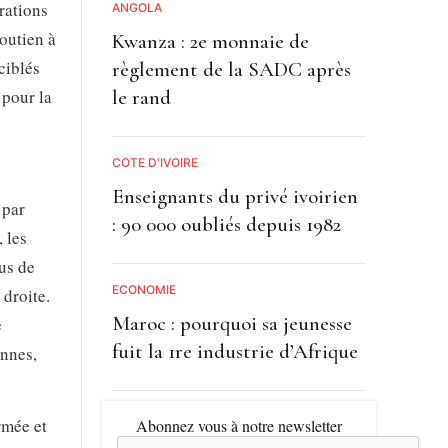
érations
ANGOLA
outien à
Kwanza : 2e monnaie de
ciblés
règlement de la SADC après
 pour la
le rand
CÔTE D'IVOIRE
Enseignants du privé ivoirien
 par
: 90 000 oubliés depuis 1982
 les
us de
ECONOMIE
 droite.
Maroc : pourquoi sa jeunesse
e
fuit la 1re industrie d’Afrique
onnes,
rmée et
Abonnez vous à notre newsletter