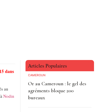
Articles Populaires
15 dans
CAMEROUN
Or au Cameroun : le gel des
és au
agréments bloque 200
 à
Nodin
bureaux