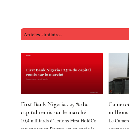
Articles similaires
First Bank Nigeria : 25 % du
Camerou
capital remis sur le marché
millions
10,4 milliards d’actions First HoldCo
Le Camero
reviennent en Bourse, un an après le
composant