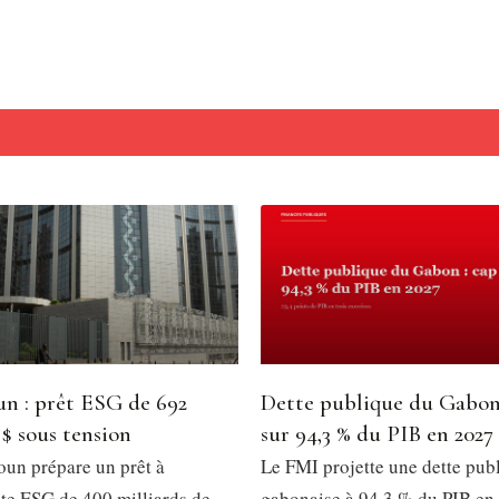
n : prêt ESG de 692
Dette publique du Gabon
 $ sous tension
sur 94,3 % du PIB en 2027
un prépare un prêt à
Le FMI projette une dette pub
e ESG de 400 milliards de
gabonaise à 94,3 % du PIB en