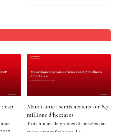
 : cap
Mauritanie : semis aériens sur 8,7
millions d’hectares
lique
Trois tonnes de graines dispersées par
 2027,
avion sur neuf régions. La