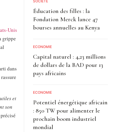
SOCIETE
Éducation des filles : la
Fondation Merck lance 47
bourses annuelles au Kenya
ats-Unis
a grippe
al
ECONOMIE
Capital naturel : 4,23 millions
de dollars de la BAD pour 13
rti dans
pays africains
 rassure
ECONOMIE
tiles et
Potentiel énergétique africain
ent son
: 850 TW pour alimenter le
 précisé
prochain boom industriel
mondial