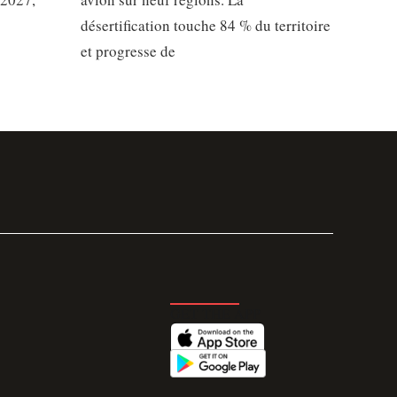
désertification touche 84 % du territoire
et progresse de
GET THE APP