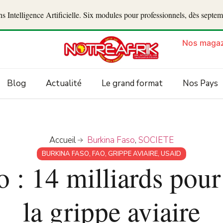
 Intelligence Artificielle. Six modules pour professionnels, dès septe
Nos magaz
Blog
Actualité
Le grand format
Nos Pays
Accueil
Burkina Faso
,
SOCIETE
BURKINA FASO
,
FAO
,
GRIPPE AVIAIRE
,
USAID
 : 14 milliards pour 
la grippe aviaire