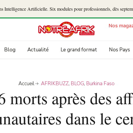
 Intelligence Artificielle. Six modules pour professionnels, dès septe
Nos magaz
Blog
Actualité
Le grand format
Nos Pays
Accueil
AFRIKBUZZ
,
BLOG
,
Burkina Faso
6 morts après des af
autaires dans le ce