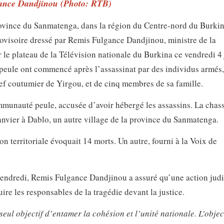
ance Dandjinou (Photo: RTB)
ovince du Sanmatenga, dans la région du Centre-nord du Burkin
provisoire dressé par Remis Fulgance Dandjinou, ministre de la
e plateau de la Télévision nationale du Burkina ce vendredi 4 
eule ont commencé après l’assassinat par des individus armés,
f coutumier de Yirgou, et de cinq membres de sa famille.
ommunauté peule, accusée d’avoir hébergé les assassins. La chas
anvier à Dablo, un autre village de la province du Sanmatenga.
on territoriale évoquait 14 morts. Un autre, fourni à la Voix de
vendredi, Remis Fulgance Dandjinou a assuré qu’une action judi
uire les responsables de la tragédie devant la justice.
eul objectif d’entamer la cohésion et l’unité nationale. L’objec