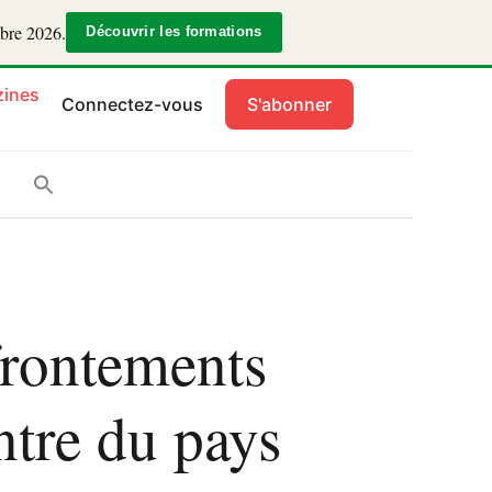
mbre 2026.
Découvrir les formations
ines
Connectez-vous
S'abonner
frontements
ntre du pays