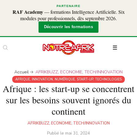
PARTENAIRE
RAF Academy
— formations Intelligence Artificielle. Six
modules pour professionnels, dès septembre 2026.
Découvrir les formations
Accueil
AFRIKBUZZ
,
ECONOMIE
,
TECH/INNOVATION
AFRIQUE
,
INNOVATION
,
NUMÉRIQUE
,
START-UP
,
TECHNOLOGIES
Afrique : les start-up se concentrent
sur les besoins souvent ignorés du
continent
AFRIKBUZZ
,
ECONOMIE
,
TECH/INNOVATION
Publié le
mai 31, 2024