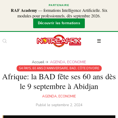
PARTENAIRE
RAF Academy
— formations Intelligence Artificielle. Six
modules pour professionnels, dès septembre 2026.
Découvrir les formations
Accueil
AGENDA
,
ECONOMIE
54 PAYS
,
60 ANS D'ANNIVERSAIRE
,
BAD
,
CÔTE D'IVOIRE
Afrique: la BAD fête ses 60 ans dès
le 9 septembre à Abidjan
AGENDA
,
ECONOMIE
Publié le
septembre 2, 2024