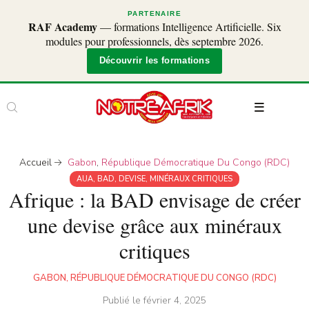
PARTENAIRE
RAF Academy
— formations Intelligence Artificielle. Six
modules pour professionnels, dès septembre 2026.
Découvrir les formations
Accueil
Gabon
,
République Démocratique Du Congo (RDC)
AUA
,
BAD
,
DEVISE
,
MINÉRAUX CRITIQUES
Afrique : la BAD envisage de créer
une devise grâce aux minéraux
critiques
GABON
,
RÉPUBLIQUE DÉMOCRATIQUE DU CONGO (RDC)
Publié le
février 4, 2025