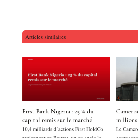
Articles similaires
First Bank Nigeria : 25 % du
Camerou
capital remis sur le marché
millions
10,4 milliards d’actions First HoldCo
Le Camero
reviennent en Bourse, un an après le
composant