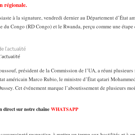
on régionale.
iaste à la signature, vendredi dernier au Département d’État am
que du Congo (RD Congo) et le Rwanda, perçu comme une étape 
’actualité
ussouf, président de la Commission de l’UA, a réuni plusieurs 
’État américain Marco Rubio, le ministre d’État qatari Mohamme
t Dussey. Cet événement marque l’aboutissement de plusieurs mo
en direct sur notre chaîne
WHATSAPP
souveraineté respective, à mettre un terme aux hostilités et à a