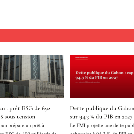
n : prêt ESG de 692
Dette publique du Gabon
 $ sous tension
sur 94,3 % du PIB en 2027
un prépare un prêt à
Le FMI projette une dette pub
e ESG de 400 milliards de
gabonaise à 94,3 % du PIB en