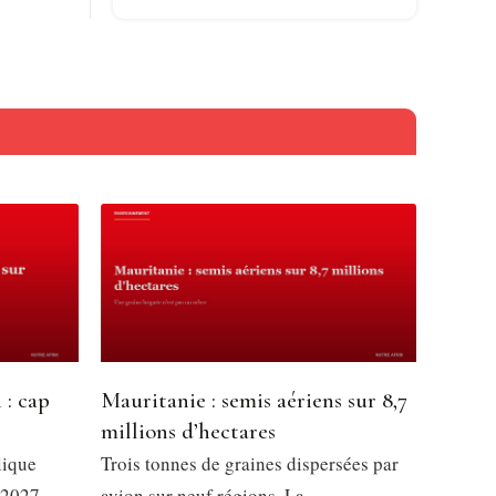
 : cap
Mauritanie : semis aériens sur 8,7
millions d’hectares
lique
Trois tonnes de graines dispersées par
 2027,
avion sur neuf régions. La