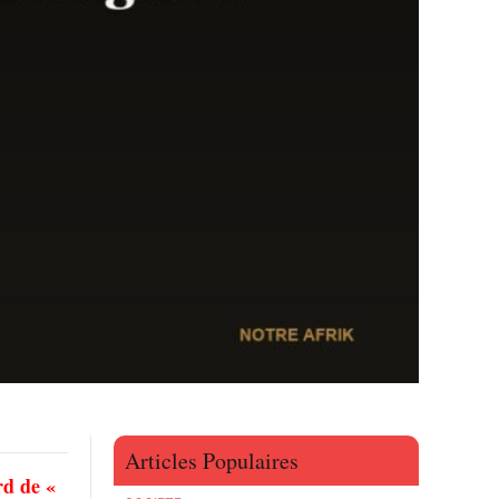
Articles Populaires
rd de «