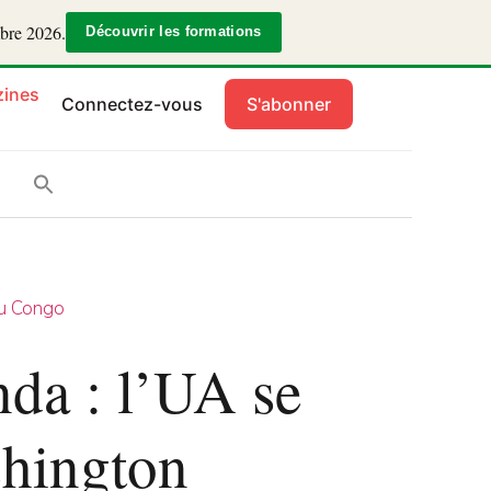
mbre 2026.
Découvrir les formations
ines
Connectez-vous
S'abonner
u Congo
da : l’UA se
shington