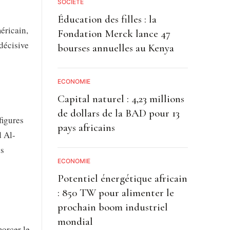
SOCIETE
Éducation des filles : la
éricain,
Fondation Merck lance 47
décisive
bourses annuelles au Kenya
ECONOMIE
Capital naturel : 4,23 millions
de dollars de la BAD pour 13
figures
pays africains
d Al-
is
ECONOMIE
Potentiel énergétique africain
: 850 TW pour alimenter le
prochain boom industriel
mondial
morcer le