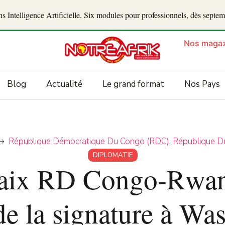
 Intelligence Artificielle. Six modules pour professionnels, dès septe
Nos magaz
Blog
Actualité
Le grand format
Nos Pays
République Démocratique Du Congo (RDC)
,
République D
DIPLOMATIE
aix RD Congo-Rwan
 de la signature à Wa