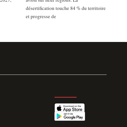
désertification touche 84 % du territoire
et progresse de
GET THE APP