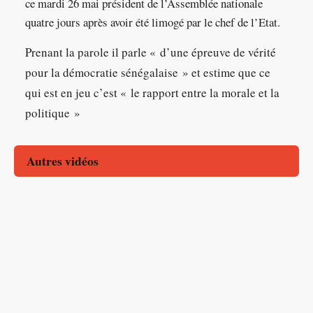
ce mardi 26 mai président de l’Assemblée nationale
quatre jours après avoir été limogé par le chef de l’Etat.
Prenant la parole il parle « d’une épreuve de vérité
pour la démocratie sénégalaise » et estime que ce
qui est en jeu c’est « le rapport entre la morale et la
politique »
Autres vidéos
Mines | Le gisement de Kamoa en RDC affiche ses
Congo | Le groupe Dangote va exploiter un gisement de
ambitions
Niger | Le JNIM, branche sahélienne d’Al-Qaida,
potasse
Mauritanie | L’école d’alphabétisation offre une autre
revendique l’attaque de l’aéroport de Niamey
Burkina Faso | Il transforme des plumes de poulets en
voie aux enfants de migrants
Bénin | La couleur Indigo dans son textile
fertilisant naturel
RD Congo | Fally Ipupa élevé au grade de Chevalier
Coupe du Monde | Les « Ghetto kids » d’Ouganda
de l’Ordre national du Léopard
impatients de danser avec Shakira