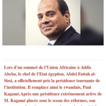
Lors d’un sommet de l’Union Africaine à Addis
Abeba, le chef de l’Etat égyptien, Abdel Fattah al-
Sissi, a officiellement pris la présidence tournante de
l’institution. Il remplace ainsi le rwandais, Paul
Kagamé.
Après une présidence extrêmement active de
M. Kagamé placée sous le sceau des réformes, son