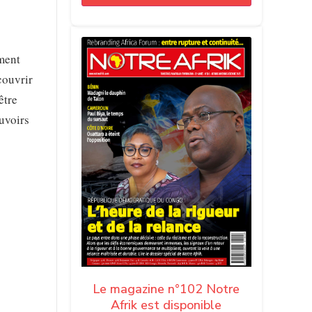
ement
couvrir
être
ouvoirs
Le magazine n°102 Notre
Afrik est disponible