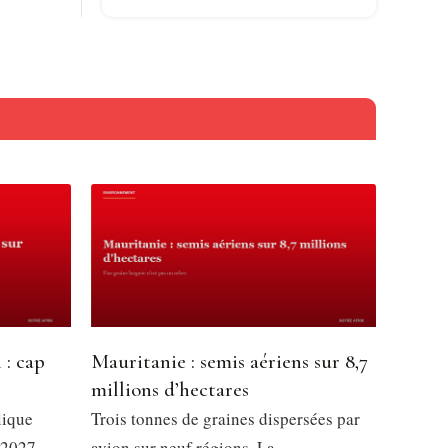
 : cap
Mauritanie : semis aériens sur 8,7
millions d’hectares
lique
Trois tonnes de graines dispersées par
 2027,
avion sur neuf régions. La