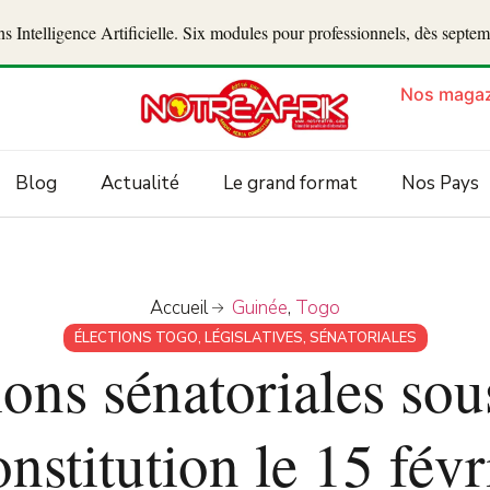
 Intelligence Artificielle. Six modules pour professionnels, dès septe
Nos magaz
Blog
Actualité
Le grand format
Nos Pays
Accueil
Guinée
,
Togo
ÉLECTIONS TOGO
,
LÉGISLATIVES
,
SÉNATORIALES
ions sénatoriales sou
nstitution le 15 févr