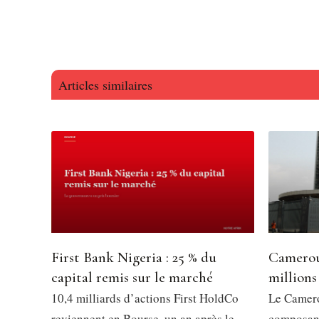
Articles similaires
First Bank Nigeria : 25 % du
Camerou
capital remis sur le marché
millions
10,4 milliards d’actions First HoldCo
Le Camero
reviennent en Bourse, un an après le
composant