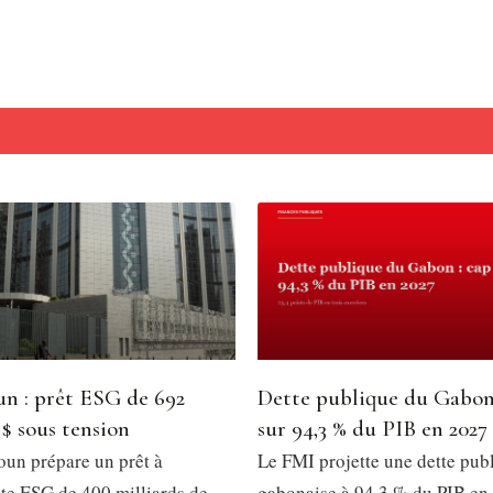
n : prêt ESG de 692
Dette publique du Gabon
 $ sous tension
sur 94,3 % du PIB en 2027
un prépare un prêt à
Le FMI projette une dette pub
e ESG de 400 milliards de
gabonaise à 94,3 % du PIB en