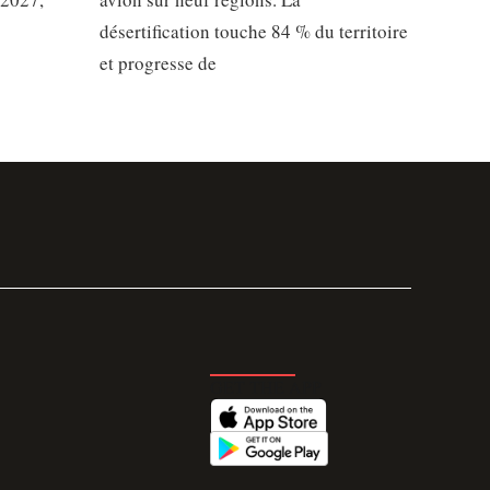
désertification touche 84 % du territoire
et progresse de
GET THE APP