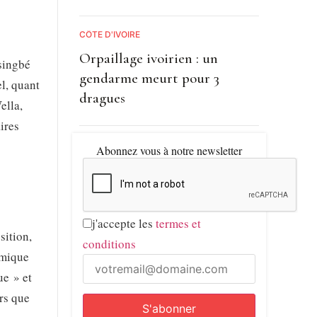
CÔTE D'IVOIRE
Orpaillage ivoirien : un
ssingbé
gendarme meurt pour 3
l, quant
dragues
ella,
ires
Abonnez vous à notre newsletter
j'accepte les
termes et
sition,
conditions
amique
ue » et
rs que