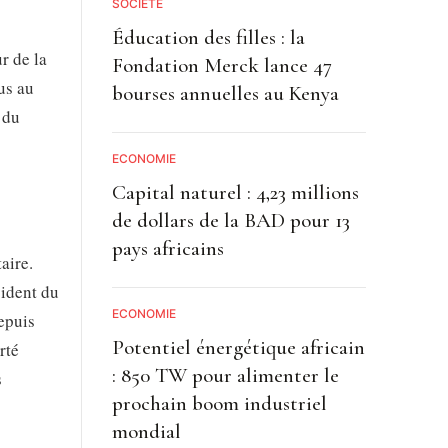
SOCIETE
Éducation des filles : la
r de la
Fondation Merck lance 47
us au
bourses annuelles au Kenya
 du
ECONOMIE
Capital naturel : 4,23 millions
de dollars de la BAD pour 13
pays africains
aire.
sident du
ECONOMIE
depuis
Potentiel énergétique africain
rté
: 850 TW pour alimenter le
s
prochain boom industriel
mondial