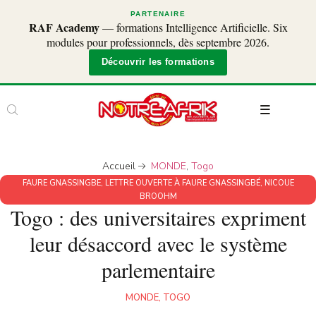
PARTENAIRE
RAF Academy
— formations Intelligence Artificielle. Six
modules pour professionnels, dès septembre 2026.
Découvrir les formations
Accueil
MONDE
,
Togo
FAURE GNASSINGBE
,
LETTRE OUVERTE À FAURE GNASSINGBÉ
,
NICOUE
BROOHM
Togo : des universitaires expriment
leur désaccord avec le système
parlementaire
MONDE
,
TOGO