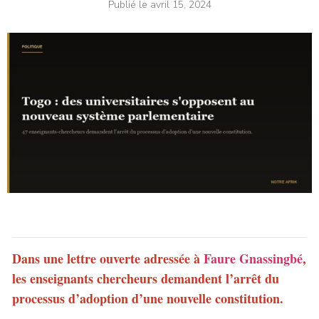
Publié le
avril 15, 2024
Dans une lettre ouverte adressée à
Faure Gnassingbé
,
les enseignants chercheurs demandent l’arrêt du
processus d’adoption d’une nouvelle constitution.