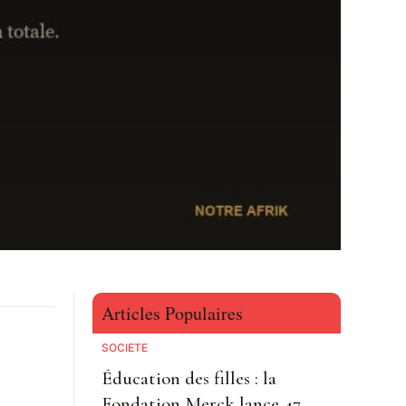
Articles Populaires
SOCIETE
Éducation des filles : la
Fondation Merck lance 47