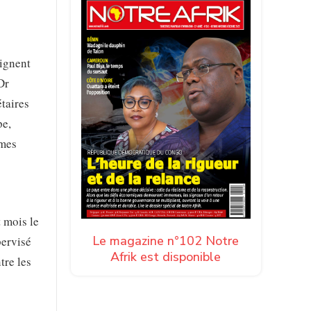
oignent
Dr
taires
pe,
rmes
 mois le
Le magazine n°102 Notre
pervisé
Afrik est disponible
tre les