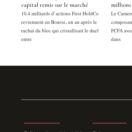
capital remis sur le marché
millions
10,4 milliards d’actions First HoldCo
Le Camero
reviennent en Bourse, un an après le
composant
rachat du bloc qui cristallisait le duel
FCFA avec
entre
dans
LA REDACTION
ABONNEMENT