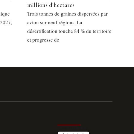
millions d’hectares
lique
Trois tonnes de graines dispersées par
 2027,
avion sur neuf régions. La
désertification touche 84 % du territoire
et progresse de
GET THE APP