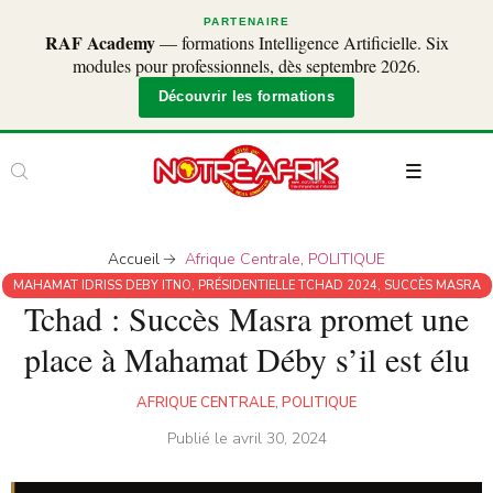
PARTENAIRE
RAF Academy
— formations Intelligence Artificielle. Six
modules pour professionnels, dès septembre 2026.
Découvrir les formations
Accueil
Afrique Centrale
,
POLITIQUE
MAHAMAT IDRISS DEBY ITNO
,
PRÉSIDENTIELLE TCHAD 2024
,
SUCCÈS MASRA
Tchad : Succès Masra promet une
place à Mahamat Déby s’il est élu
AFRIQUE CENTRALE
,
POLITIQUE
Publié le
avril 30, 2024