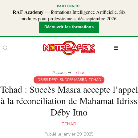
PARTENAIRE
RAF Academy
— formations Intelligence Artificielle. Six
modules pour professionnels, dès septembre 2026.
Découvrir les formations
Accueil
Tchad
IDRISS DEBY
,
SUCCÈS MASRA
,
TCHAD
Tchad : Succès Masra accepte l’appel
à la réconciliation de Mahamat Idriss
Déby Itno
TCHAD
Publié le
janvier 29, 2025