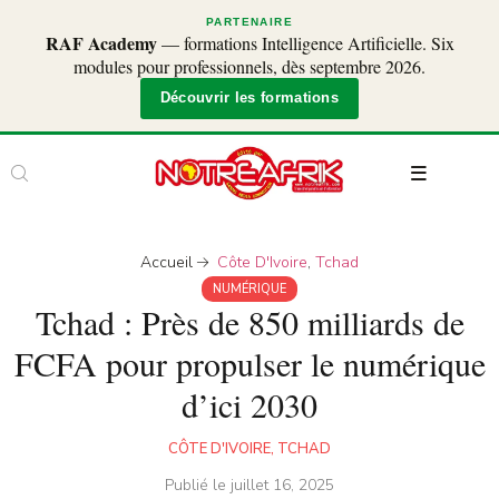
PARTENAIRE
RAF Academy
— formations Intelligence Artificielle. Six
modules pour professionnels, dès septembre 2026.
Découvrir les formations
Accueil
Côte D'Ivoire
,
Tchad
NUMÉRIQUE
Tchad : Près de 850 milliards de
FCFA pour propulser le numérique
d’ici 2030
CÔTE D'IVOIRE
,
TCHAD
Publié le
juillet 16, 2025