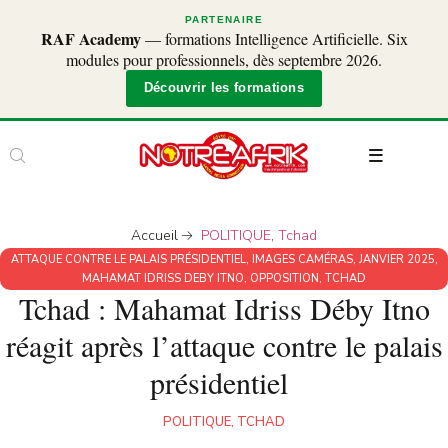
PARTENAIRE
RAF Academy
— formations Intelligence Artificielle. Six
modules pour professionnels, dès septembre 2026.
Découvrir les formations
Accueil
POLITIQUE
,
Tchad
ATTAQUE CONTRE LE PALAIS PRÉSIDENTIEL
,
IMAGES CAMÉRAS
,
JANVIER 2025
,
MAHAMAT IDRISS DEBY ITNO
,
OPPOSITION
,
TCHAD
Tchad : Mahamat Idriss Déby Itno
réagit après l’attaque contre le palais
présidentiel
POLITIQUE
,
TCHAD