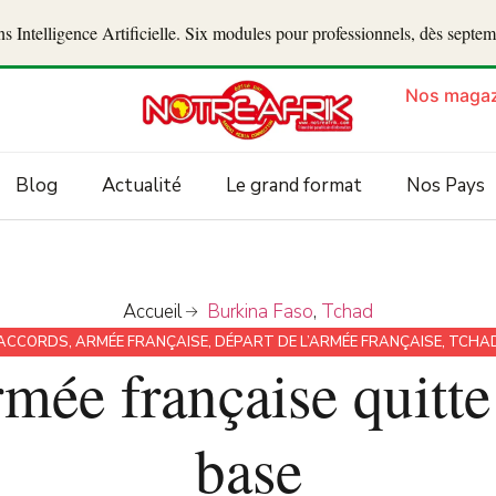
 Intelligence Artificielle. Six modules pour professionnels, dès septe
Nos magaz
Blog
Actualité
Le grand format
Nos Pays
Accueil
Burkina Faso
,
Tchad
ACCORDS
,
ARMÉE FRANÇAISE
,
DÉPART DE L’ARMÉE FRANÇAISE
,
TCHA
rmée française quitte
base