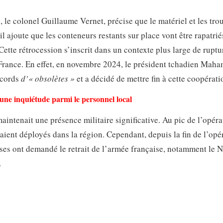
, le colonel Guillaume Vernet, précise que le matériel et les tro
 il ajoute que les conteneurs restants sur place vont être rapatrié
 Cette rétrocession s’inscrit dans un contexte plus large de ruptu
a France. En effet, en novembre 2024, le président tchadien Maha
ccords
d’« obsolètes »
et a décidé de mettre fin à cette coopérati
te une inquiétude parmi le personnel local
aintenait une présence militaire significative. Au pic de l’opéra
taient déployés dans la région. Cependant, depuis la fin de l’opé
es ont demandé le retrait de l’armée française, notamment le Ni
.