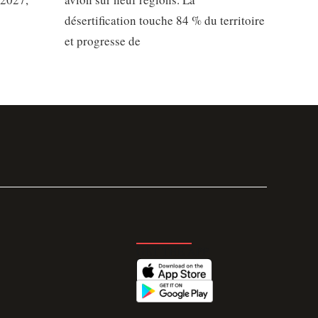
désertification touche 84 % du territoire
et progresse de
GET THE APP