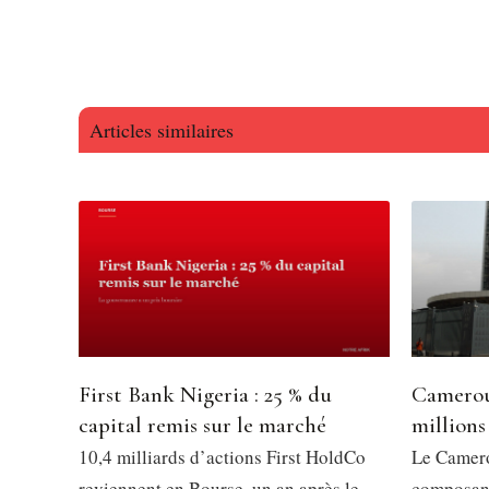
Articles similaires
First Bank Nigeria : 25 % du
Camerou
capital remis sur le marché
millions
10,4 milliards d’actions First HoldCo
Le Camero
reviennent en Bourse, un an après le
composant