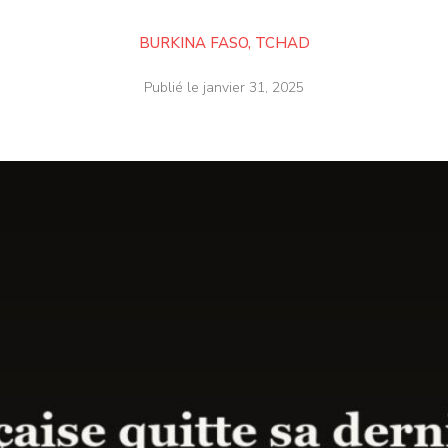
BURKINA FASO
,
TCHAD
Publié le
janvier 31, 2025