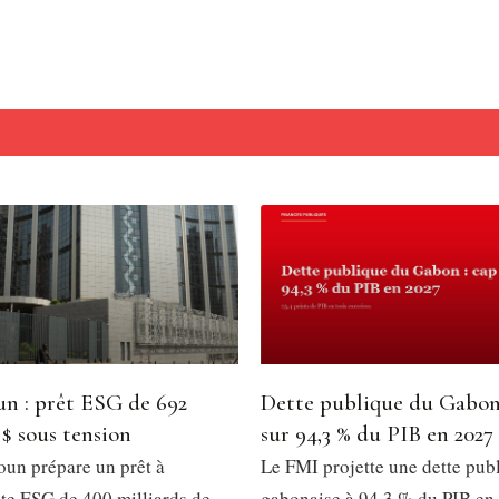
n : prêt ESG de 692
Dette publique du Gabon
 $ sous tension
sur 94,3 % du PIB en 2027
un prépare un prêt à
Le FMI projette une dette pub
e ESG de 400 milliards de
gabonaise à 94,3 % du PIB en