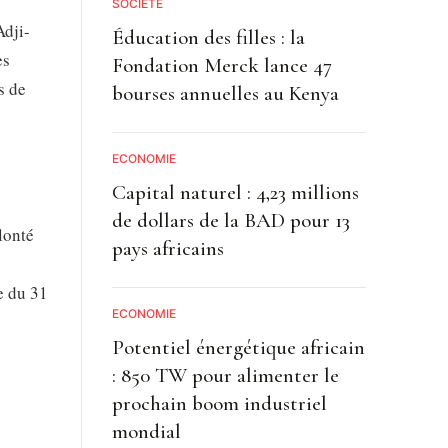
SOCIETE
Adji-
Éducation des filles : la
es
Fondation Merck lance 47
s de
bourses annuelles au Kenya
ECONOMIE
Capital naturel : 4,23 millions
de dollars de la BAD pour 13
lonté
pays africains
e du 31
ECONOMIE
Potentiel énergétique africain
: 850 TW pour alimenter le
prochain boom industriel
mondial