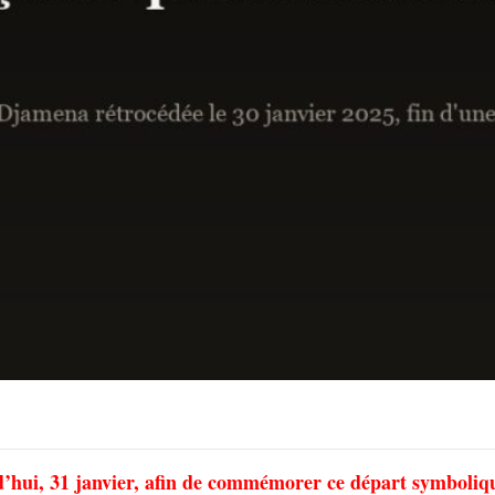
d’hui, 31 janvier, afin de commémorer ce départ symboliq