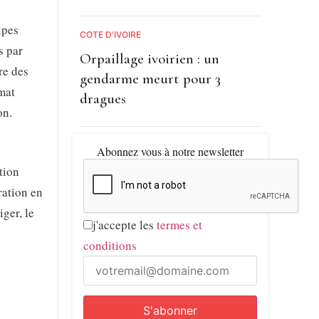
upes
CÔTE D'IVOIRE
s par
Orpaillage ivoirien : un
re des
gendarme meurt pour 3
mat
dragues
on.
Abonnez vous à notre newsletter
tion
ration en
ger, le
j'accepte les
termes et
conditions