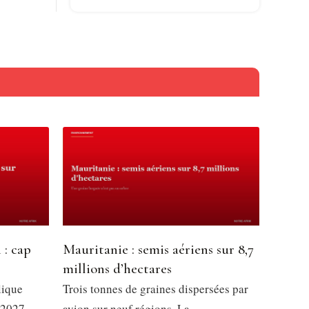
 : cap
Mauritanie : semis aériens sur 8,7
millions d’hectares
lique
Trois tonnes de graines dispersées par
 2027,
avion sur neuf régions. La