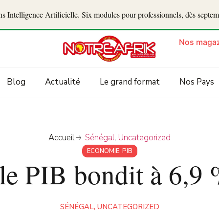
 Intelligence Artificielle. Six modules pour professionnels, dès septe
Nos magaz
Blog
Actualité
Le grand format
Nos Pays
Accueil
Sénégal
,
Uncategorized
ECONOMIE
,
PIB
 le PIB bondit à 6,9
SÉNÉGAL
,
UNCATEGORIZED