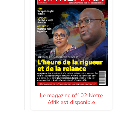
 diminué
, la
,
lement
Le magazine n°102 Notre
totales
Afrik est disponible
it