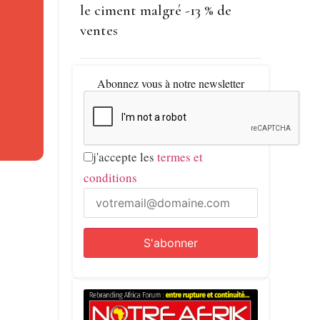
le ciment malgré -13 % de
ventes
gne
Abonnez vous à notre newsletter
rtement
strées en
j'accepte les
termes et
 (-0,4
conditions
 raison
 en
e 5,9 %