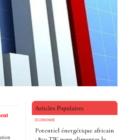
Articles Populaires
ment
ECONOMIE
Potentiel énergétique africain
ation
: 850 TW pour alimenter le