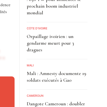
vidence
prochain boom industriel
lités
mondial
CÔTE D'IVOIRE
Orpaillage ivoirien : un
gendarme meurt pour 3
dragues
e a
MALI
Mali : Amnesty documente 19
tivités
soldats exécutés à Gao
CAMEROUN
ait à 2,6
Dangote Cameroun : doubler