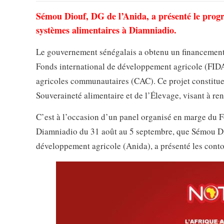
Sémou Diouf, DG de l’Anida, a présenté le prog
systèmes alimentaires à Diamniadio.
Le gouvernement sénégalais a obtenu un financement d
Fonds international de développement agricole (FID
agricoles communautaires (CAC). Ce projet constitue l’
Souveraineté alimentaire et de l’Élevage, visant à renf
C’est à l’occasion d’un panel organisé en marge du Fo
Diamniadio du 31 août au 5 septembre, que Sémou Dio
développement agricole (Anida), a présenté les cont