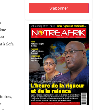
n
sène
ont
t à Sefa
0
itoires,
s