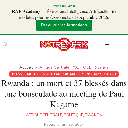
PARTENAIRE
RAF Academy
— formations Intelligence Artificielle. Six
modules pour professionnels, dès septembre 2026.
Découvrir les formations
Accueil
Afrique Centrale
,
POLITIQUE
,
Rwanda
BLESSÉS
,
MEETING
,
MORT
,
PAUL KAGAMÉ
,
RPF-INKOTANYIRUBAVU
Rwanda : un mort et 37 blessés dans
une bousculade au meeting de Paul
Kagame
AFRIQUE CENTRALE
,
POLITIQUE
,
RWANDA
Publié le
juin 25, 2024