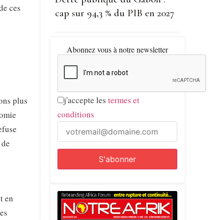
de ces
cap sur 94,3 % du PIB en 2027
Abonnez vous à notre newsletter
j'accepte les
termes et
ons plus
conditions
nomie
efuse
 de
t en
des