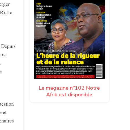
erger
R). La
. Depuis
urs
a
e
Le magazine n°102 Notre
Afrik est disponible
uestion
e et
enaires