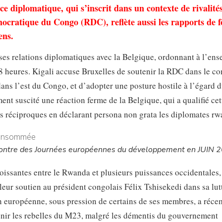
ce diplomatique, qui s’inscrit dans un contexte de rivalité
mocratique du Congo (RDC), reflète aussi les rapports de f
ens.
ses relations diplomatiques avec la Belgique, ordonnant à l’en
8 heures. Kigali accuse Bruxelles de soutenir la RDC dans le con
ans l’est du Congo, et d’adopter une posture hostile à l’égard 
 suscité une réaction ferme de la Belgique, qui a qualifié cet
es réciproques en déclarant persona non grata les diplomates rw
contre des Journées européennes du développement en JUIN 
roissantes entre le Rwanda et plusieurs puissances occidentales,
leur soutien au président congolais Félix Tshisekedi dans sa lut
on européenne, sous pression de certains de ses membres, a réc
enir les rebelles du M23, malgré les démentis du gouvernement