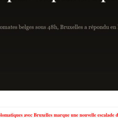
plomatiques avec Bruxelles marque une nouvelle escalade d