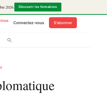
mbre 2026.
Découvrir les formations
ines
Connectez-vous
S'abonner
a
plomatique