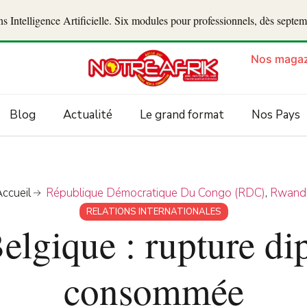
 Intelligence Artificielle. Six modules pour professionnels, dès septe
Nos magaz
Blog
Actualité
Le grand format
Nos Pays
ccueil
République Démocratique Du Congo (RDC)
,
Rwand
RELATIONS INTERNATIONALES
lgique : rupture di
consommée