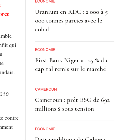
ECONOMIE
s
Uranium en RDC : 2 000 à 5
orce
000 tonnes parties avec le
cobalt
semble
flit qui
ECONOMIE
du
First Bank Nigeria : 25 % du
te
capital remis sur le marché
andais.
CAMEROUN
2018
Cameroun : prêt ESG de 692
millions $ sous tension
te contre
emment
ECONOMIE
Dette publique du Gabon :