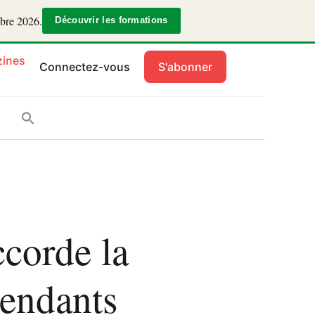
mbre 2026.
Découvrir les formations
ines
Connectez-vous
S'abonner
ccorde la
cendants