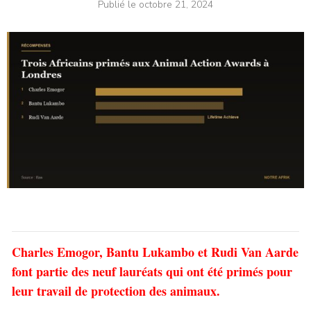
Publié le
octobre 21, 2024
Charles Emogor, Bantu Lukambo et Rudi Van Aarde
font partie des neuf lauréats qui ont été primés pour
leur travail de protection des animaux.