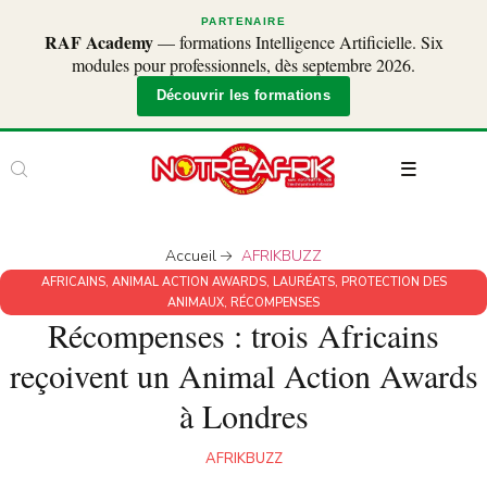
PARTENAIRE
RAF Academy
— formations Intelligence Artificielle. Six
modules pour professionnels, dès septembre 2026.
Découvrir les formations
Accueil
AFRIKBUZZ
AFRICAINS
,
ANIMAL ACTION AWARDS
,
LAURÉATS
,
PROTECTION DES
ANIMAUX
,
RÉCOMPENSES
Récompenses : trois Africains
reçoivent un Animal Action Awards
à Londres
AFRIKBUZZ