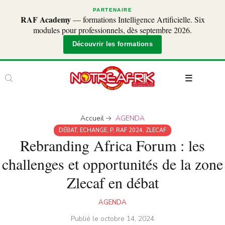
PARTENAIRE
RAF Academy
— formations Intelligence Artificielle. Six
modules pour professionnels, dès septembre 2026.
Découvrir les formations
Accueil
AGENDA
DÉBAT
,
ECHANGE
,
P
,
RAF 2024
,
ZLECAF
Rebranding Africa Forum : les
challenges et opportunités de la zone
Zlecaf en débat
AGENDA
Publié le
octobre 14, 2024