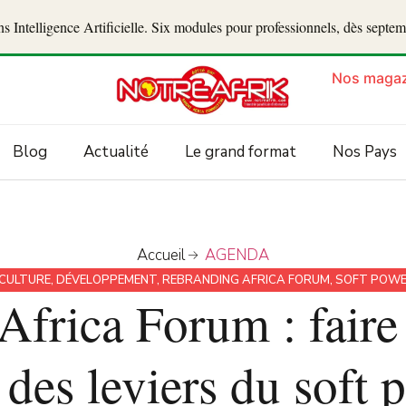
 Intelligence Artificielle. Six modules pour professionnels, dès septe
Nos magaz
Blog
Actualité
Le grand format
Nos Pays
Accueil
AGENDA
CULTURE
,
DÉVELOPPEMENT
,
REBRANDING AFRICA FORUM
,
SOFT POW
frica Forum : faire 
 des leviers du soft 