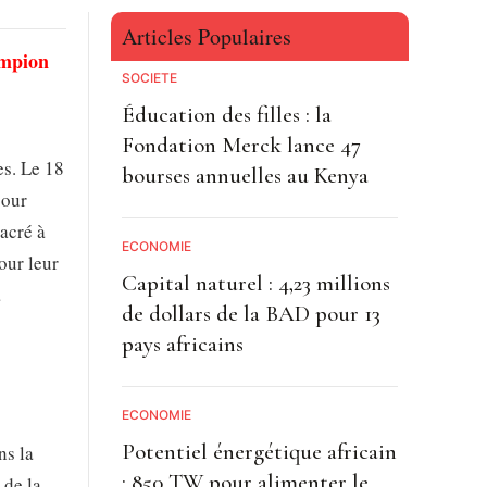
Articles Populaires
ampion
SOCIETE
Éducation des filles : la
Fondation Merck lance 47
es. Le 18
bourses annuelles au Kenya
pour
acré à
ECONOMIE
our leur
Capital naturel : 4,23 millions
à
de dollars de la BAD pour 13
pays africains
ECONOMIE
Potentiel énergétique africain
ns la
: 850 TW pour alimenter le
 de la