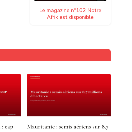
Le magazine n°102 Notre
Afrik est disponible
 : cap
Mauritanie : semis aériens sur 8,7