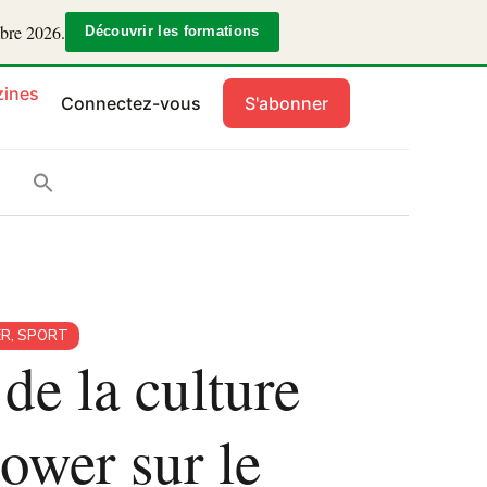
mbre 2026.
Découvrir les formations
ines
Connectez-vous
S'abonner
ER
,
SPORT
de la culture
power sur le