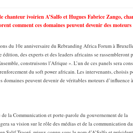
e le chanteur ivoirien A’Salfo et Hugues Fabrice Zango, ch
xplorent comment ces domaines peuvent devenir des moteurs
tions du 10e anniversaire du Rebranding Africa Forum à Bruxell
 édition, des experts et des leaders africains se rassembleront 
Ensemble, construisons l’Afrique ». L’un de ces panels sera cons
e renforcement du soft power africain. Les intervenants, choisis p
s domaines peuvent devenir de véritables moteurs d’influence 
re de la Communication et porte-parole du gouvernement de la
ra sa vision sur le rôle des médias et de la communication da
en Salif Traoré, mieux connu sous le nom d’A’Salfo et président