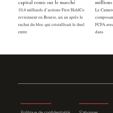
capital remis sur le marché
millions
10,4 milliards d’actions First HoldCo
Le Camero
reviennent en Bourse, un an après le
composant
rachat du bloc qui cristallisait le duel
FCFA avec
entre
dans
LA REDACTION
ABONNEMENT
Politique de confidentialité
S'abonner