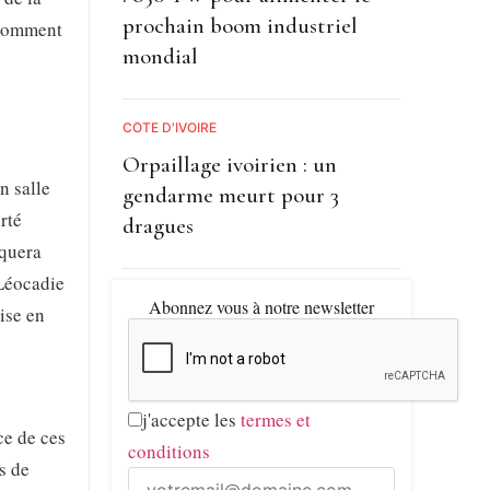
prochain boom industriel
 comment
mondial
CÔTE D'IVOIRE
Orpaillage ivoirien : un
n salle
gendarme meurt pour 3
rté
dragues
iquera
 Léocadie
Abonnez vous à notre newsletter
ise en
j'accepte les
termes et
ce de ces
conditions
s de