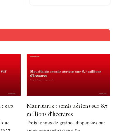
 : cap
Mauritanie : semis aériens sur 8,7
millions d’hectares
lique
Trois tonnes de graines dispersées par
 2027,
avion sur neuf régions. La