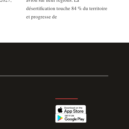
désertification touche 84 % du territoire
et progresse de
GET THE APP