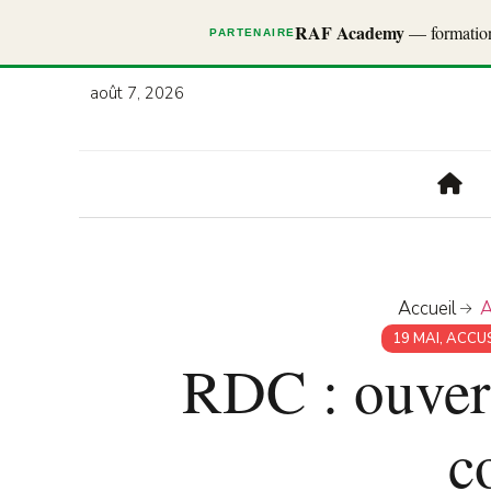
RAF Academy
— formations
PARTENAIRE
août 7, 2026
Accueil
A
19 MAI
,
ACCU
RDC : ouvert
c