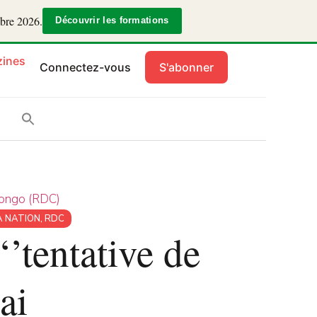
mbre 2026.
Découvrir les formations
ines
Connectez-vous
S'abonner
Congo (RDC)
A NATION
,
RDC
’tentative de
ai