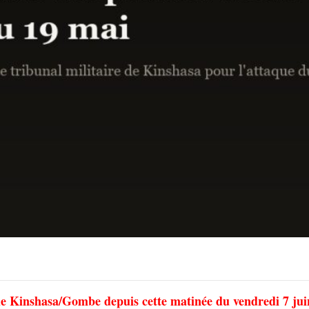
 de Kinshasa/Gombe depuis cette matinée du vendredi 7 jui