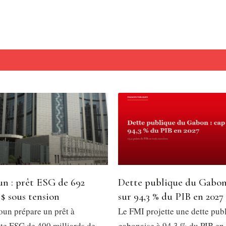
n : prêt ESG de 692
Dette publique du Gabon
 $ sous tension
sur 94,3 % du PIB en 2027
un prépare un prêt à
Le FMI projette une dette pub
e ESG de 400 milliards de
gabonaise à 94,3 % du PIB en