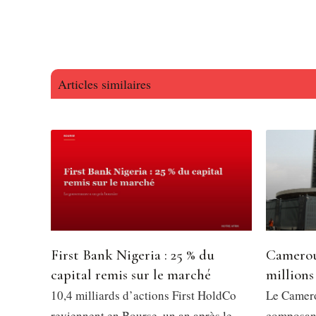
Articles similaires
First Bank Nigeria : 25 % du
Camerou
capital remis sur le marché
millions
10,4 milliards d’actions First HoldCo
Le Camero
reviennent en Bourse, un an après le
composant