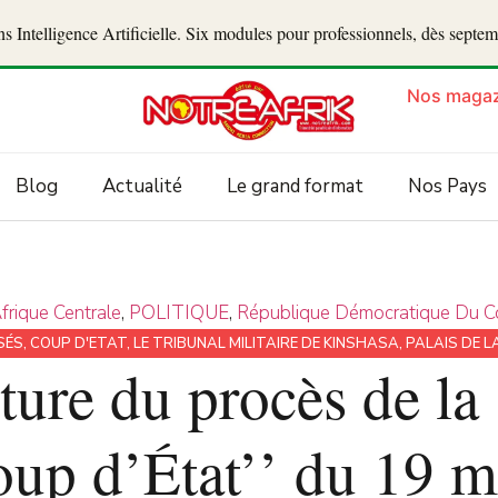
 Intelligence Artificielle. Six modules pour professionnels, dès septe
Nos magaz
Blog
Actualité
Le grand format
Nos Pays
frique Centrale
,
POLITIQUE
,
République Démocratique Du 
SÉS
,
COUP D'ETAT
,
LE TRIBUNAL MILITAIRE DE KINSHASA
,
PALAIS DE L
ure du procès de la ‘
oup d’État’’ du 19 m