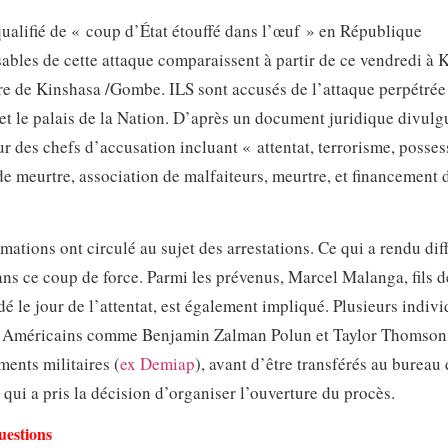
 qualifié de « coup d’État étouffé dans l’œuf » en République
les de cette attaque comparaissent à partir de ce vendredi à 
aire de Kinshasa /Gombe. ILS sont accusés de l’attaque perpétrée
et le palais de la Nation. D’après un document juridique divulg
ur des chefs d’accusation incluant « attentat, terrorisme, posse
 de meurtre, association de malfaiteurs, meurtre, et financement 
tions ont circulé au sujet des arrestations. Ce qui a rendu diffi
s ce coup de force. Parmi les prévenus, Marcel Malanga, fils d
e jour de l’attentat, est également impliqué. Plusieurs indivi
es Américains comme Benjamin Zalman Polun et Taylor Thomson
ments militaires (
ex Demiap
), avant d’être transférés au bureau
qui a pris la décision d’organiser l’ouverture du procès.
uestions