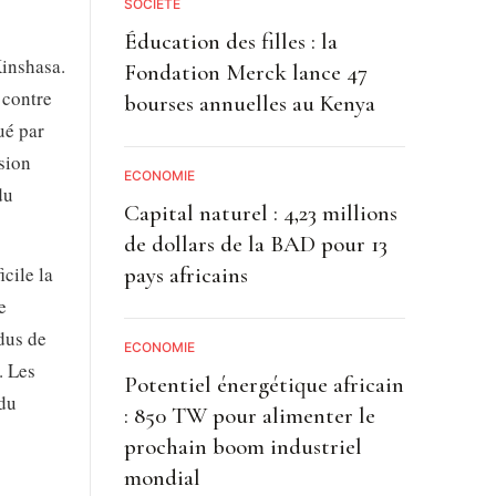
SOCIETE
Éducation des filles : la
Kinshasa.
Fondation Merck lance 47
 contre
bourses annuelles au Kenya
ué par
ssion
ECONOMIE
du
Capital naturel : 4,23 millions
de dollars de la BAD pour 13
pays africains
cile la
e
dus de
ECONOMIE
. Les
Potentiel énergétique africain
 du
: 850 TW pour alimenter le
prochain boom industriel
mondial